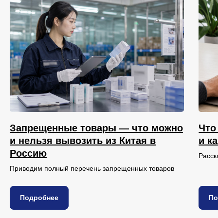
Запрещенные товары — что можно
Что
и нельзя вывозить из Китая в
и к
Россию
Расск
Приводим полный перечень запрещенных товаров
Подробнее
По