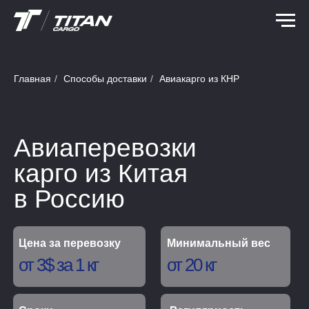
Главная
/
Способы доставки
/
Авиакарго из КНР
Авиаперевозки
карго из Китая
в Россию
Цена за перевозку
Минимальный вес
от 3$ за 1 кг
от 20 кг