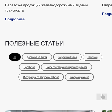
Перевозка продукции железнодорожными видами
Отпра
транспорта
Подр
Подробнее
ПОЛЕЗНЫЕ СТАТЬИ
All
Доставка из Китая
Закупки из Китая
Таможня
Про Китай
Поиск поставщиков и производителей
Инструкции по закупкам в Китае
Информационные