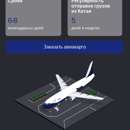
Сроки
Регулярность
отправок грузов
из Китая
6-8
5
календарных дней
дней в неделю
Заказать авиакарго