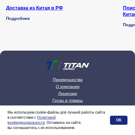
Доставка из Китая в РФ
Поис
Кита
Подробнее
Подр
Преимущества
О компании
Лицензии
Грузы и товары
Контакты
Мы используем cookie-файлы для лучшей работы сайта
Блог
в соответствии с
Политикой
ОК
Получить скидку
конфиденциальности
. Оставаясь на сайте,
Свяжитесь с нами
8 (800) 300-37-45
вы соглашаетесь с их использованием.
8 (918) 963-93-22